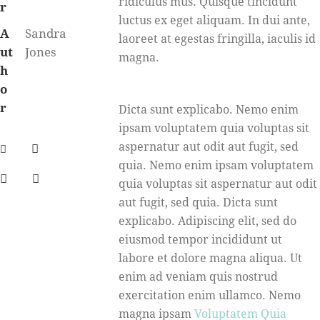
ridiculus mus. Quisque tincidunt
r
luctus ex eget aliquam. In dui ante,
A
Sandra
laoreet at egestas fringilla, iaculis id
ut
Jones
magna.
h
o
r
Dicta sunt explicabo. Nemo enim
ipsam voluptatem quia voluptas sit
aspernatur aut odit aut fugit, sed
quia. Nemo enim ipsam voluptatem
quia voluptas sit aspernatur aut odit
aut fugit, sed quia. Dicta sunt
explicabo. Adipiscing elit, sed do
eiusmod tempor incididunt ut
labore et dolore magna aliqua. Ut
enim ad veniam quis nostrud
exercitation enim ullamco. Nemo
magna ipsam
Voluptatem Quia