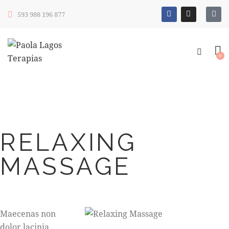
593 988 196 877
0
RELAXING
MASSAGE
Maecenas non
dolor lacinia,