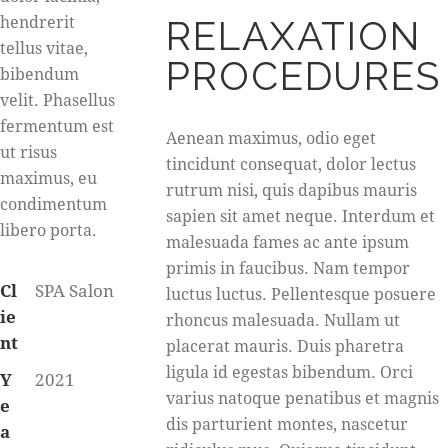
hendrerit
RELAXATION
tellus vitae,
PROCEDURES
bibendum
velit. Phasellus
fermentum est
Aenean maximus, odio eget
ut risus
tincidunt consequat, dolor lectus
maximus, eu
rutrum nisi, quis dapibus mauris
condimentum
sapien sit amet neque. Interdum et
libero porta.
malesuada fames ac ante ipsum
primis in faucibus. Nam tempor
Cl
SPA Salon
luctus luctus. Pellentesque posuere
ie
rhoncus malesuada. Nullam ut
nt
placerat mauris. Duis pharetra
ligula id egestas bibendum. Orci
Y
2021
varius natoque penatibus et magnis
e
dis parturient montes, nascetur
a