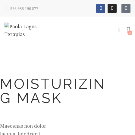
593 988 196 877
0
MOISTURIZIN
G MASK
Maecenas non dolor
lacinia, hendrerit