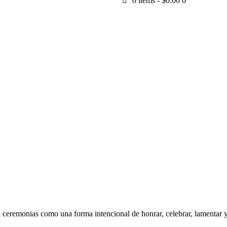
0 items
-
$0.00
0
 ceremonias como una forma intencional de honrar, celebrar, lamentar y