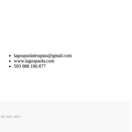
lagospaolaterapias@gmail.com
www.lagospaola.com
593 988 196 877
de este sitio